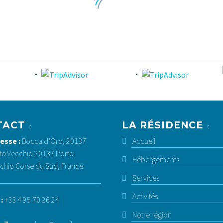
La visite de « La fille à l’envers »
1
0
23 février 2022
TACT
LA RÉSIDENCE
esse :
Bocca d’Oro, 20137
Accueil
to.Vecchio 20137 Porto-
Hébergements
chio Corse du Sud, France
Services
Activités
 :
+33 4 95 70 26 24
Notre région