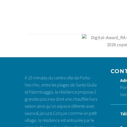
Le séjour de « Journal de Laura »
2
0
23 février 2022
CON
À 10 minutes du centre ville de Porto-
Adr
Vecchio, entre les plages de Santa Giulia
Por
et Palombaggia, la résidence propose 2
Vec
grandes piscines dont une chauffée hors
saison ainsi qu’un espace détente avec
sauna & jacuzzi.Conçue comme un petit
Tél
village, la résidence est entourée par le