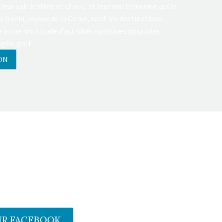
leur sable blanc et chaud, et leur eau turquoise qui le
Giulia, joyaux de la Corse, sont les destinations
e à une multitude d’activités sportives possibles
ongée, golf…
ON
UR FACEBOOK