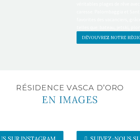
véritables plages de rêve avec 
caresse. Palombaggia et Santa 
favorites des vacanciers, grâc
telles que: bateau, jetski, pl
DÉVOUVREZ NOTRE RÉGI
RÉSIDENCE VASCA D’ORO
EN IMAGES
US SUR INSTAGRAM
SUIVEZ-NOUS S
