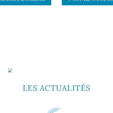
NS PENDANT VOTRE SÉJOUR
poser en téléchargement gratuit son application qui vous
us guider, de vous conseiller bref elle sera notre relais dans
s déplacements sur notre île.
 TÉLÉCHARGEZ LA !!!!
LES ACTUALITÉS