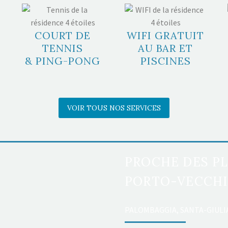
COURT DE
WIFI GRATUIT
TENNIS
AU BAR ET
& PING-PONG
PISCINES
VOIR TOUS NOS SERVICES
PROCHE DES PL
PORTO-VECCHIO
PALOMBAGGIA, SANTA-GIUL