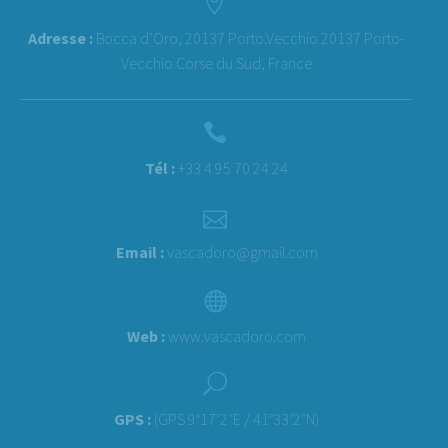


Adresse :
Bocca d’Oro, 20137 Porto.Vecchio 20137 Porto-
Vecchio Corse du Sud, France


Tél :
+33 4 95 70 24 24


Email :
vascadoro@gmail.com


Web :
www.vascadoro.com
U
U
GPS :
(GPS 9°17’2″E / 41°33’2″N)