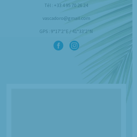
Tél : +33 4 95 70 26 24
vascadoro@gmail.com
GPS : 9°17’2″E / 41°33’2″N