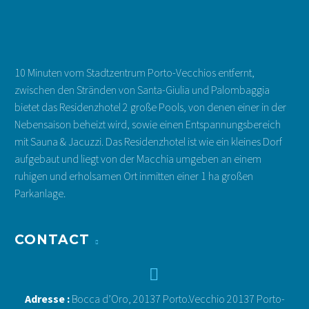
2-5 pers. | 1 Schlafzimmer + Mezzanine |
Ausgehend von: 77 € / Nacht
10 Minuten vom Stadtzentrum Porto-Vecchios entfernt,
Entdecken und buchen
zwischen den Stränden von Santa-Giulia und Palombaggia
bietet das Residenzhotel 2 große Pools, von denen einer in der
Nebensaison beheizt wird, sowie einen Entspannungsbereich
mit Sauna & Jacuzzi. Das Residenzhotel ist wie ein kleines Dorf
aufgebaut und liegt von der Macchia umgeben an einem
ruhigen und erholsamen Ort inmitten einer 1 ha großen
Parkanlage.
CONTACT


Adresse :
Bocca d’Oro, 20137 Porto.Vecchio 20137 Porto-