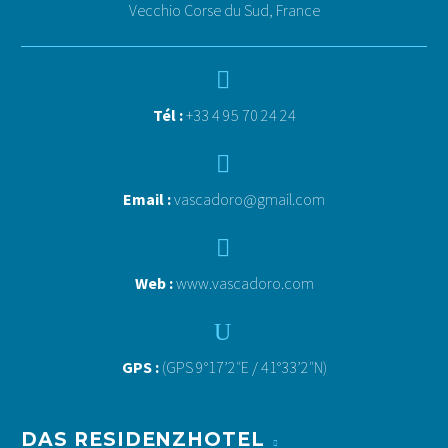
Vecchio Corse du Sud, France


Tél :
+33 4 95 70 24 24


Email :
vascadoro@gmail.com


Web :
www.vascadoro.com
U
U
GPS :
(GPS 9°17’2″E / 41°33’2″N)
DAS RESIDENZHOTEL