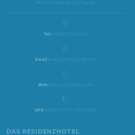
Vecchio Corse du Sud, France


Tél :
+33 4 95 70 24 24


Email :
vascadoro@gmail.com


Web :
www.vascadoro.com
U
U
GPS :
(GPS 9°17’2″E / 41°33’2″N)
DAS RESIDENZHOTEL