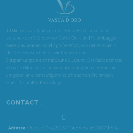
10 Minuten vom Stadtzentrum Porto-Vecchios entfernt,
zwischen den Stränden von Santa-Giulia und Palombaggia
bietet das Residenzhotel 2 große Pools, von denen einer in
der Nebensaison beheizt wird, sowie einen
Entspannungsbereich mit Sauna & Jacuzzi. Das Residenzhotel
ist wie ein kleines Dorf aufgebaut und liegt von der Macchia
umgeben an einem ruhigen und erholsamen Ort inmitten
einer 1 ha großen Parkanlage.
CONTACT


Adresse :
Bocca d’Oro, 20137 Porto.Vecchio 20137 Porto-