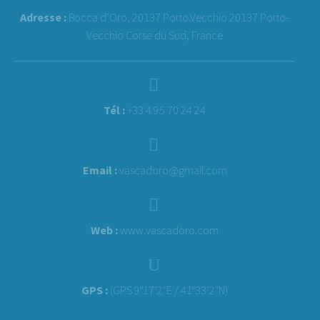
Adresse :
Bocca d’Oro, 20137 Porto.Vecchio 20137 Porto-
Vecchio Corse du Sud, France


Tél :
+33 4 95 70 24 24


Email :
vascadoro@gmail.com


Web :
www.vascadoro.com
U
U
GPS :
(GPS 9°17’2″E / 41°33’2″N)