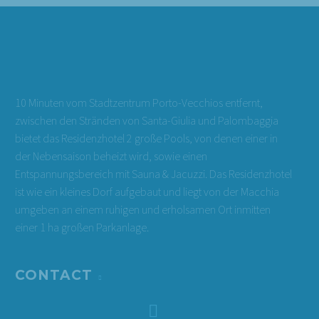
VILLA FAMILIE 2 BIS 7 PERSONEN
2-7 pers. | 2 Schlafzimmer + Mezzanine |
Ausgehend von: 96 € / Nacht
10 Minuten vom Stadtzentrum Porto-Vecchios entfernt,
Entdecken und buchen
zwischen den Stränden von Santa-Giulia und Palombaggia
bietet das Residenzhotel 2 große Pools, von denen einer in
der Nebensaison beheizt wird, sowie einen
Entspannungsbereich mit Sauna & Jacuzzi. Das Residenzhotel
ist wie ein kleines Dorf aufgebaut und liegt von der Macchia
umgeben an einem ruhigen und erholsamen Ort inmitten
einer 1 ha großen Parkanlage.
CONTACT

