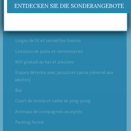
ENTDECKEN SIE DIE SONDERANGEBOTE
1 piscine privative chauffée hors saison (en cours de
réalisation)
2 piscines communes (1 chauffée hors saison)
Linges de lit et serviettes fournis
Livraison de pains et viennoiseries
Wifi gratuit au bar et piscines
Espace détente avec jacuzzi et sauna (réservé aux
adultes)
Bar
Court de tennis et table de ping-pong
Animaux de compagnies acceptés
Parking fermé