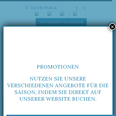
+33 4 95 70 26 24
VERFÜGBARKEITEN EINSEHEN
×
Home
Portfolio Item
Villa Prestige 2 à 7 pers. avec piscine chauffée privative
résidence Porto-Vecchio
PROMOTIONEN
NUTZEN SIE UNSERE
VERSCHIEDENEN ANGEBOTE FÜR DIE
SAISON, INDEM SIE DIREKT AUF
UNSERER WEBSITE BUCHEN.
Nos services inclus