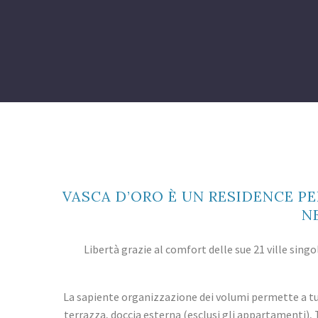
VASCA D’ORO È UN RESIDENCE P
N
Libertà grazie al comfort delle sue 21 ville singol
La sapiente organizzazione dei volumi permette a tutt
terrazza, doccia esterna (esclusi gli appartamenti), 