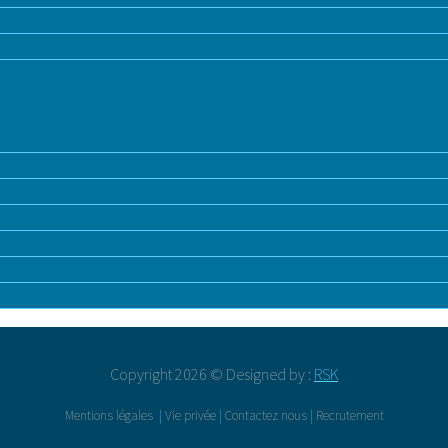
Copyright 2026 © Designed by :
RSK
Mentions légales
|
Vie privée
|
Contactez nous
|
Recrutement