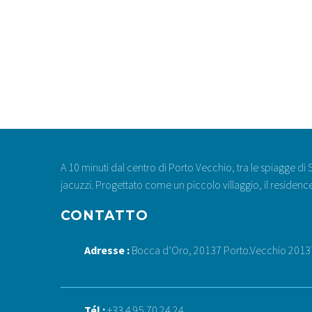
A 10 minuti dal centro di Porto Vecchio, tra le spiagge di 
jacuzzi. Progettato come un piccolo villaggio, il residen
CONTATTO
Adresse :
Bocca d’Oro, 20137 Porto.Vecchio 2013
Tél :
+33 4 95 70 24 24