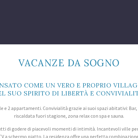
VACANZE DA SOGNO
ENSATO COME UN VERO E PROPRIO VILLAG
EL SUO SPIRITO DI LIBERTÀ E CONVIVIALIT
e e 2 appartamenti. Convivialità grazie ai suoi spazi abitativi: Bar,
riscaldata fuori stagione, zona relax con spa e sauna.
i di godere di piacevoli momenti di intimità. Incantevoli ville pen
TV a schermo piatto. La residenza offre una perfetta combinazione t