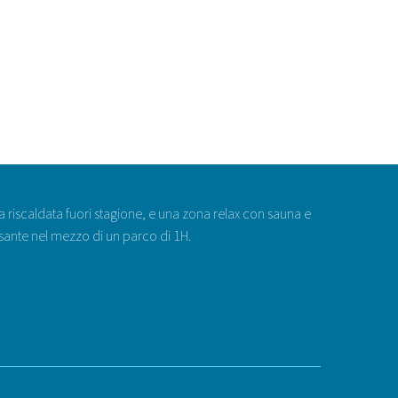
na riscaldata fuori stagione, e una zona relax con sauna e
ssante nel mezzo di un parco di 1H.