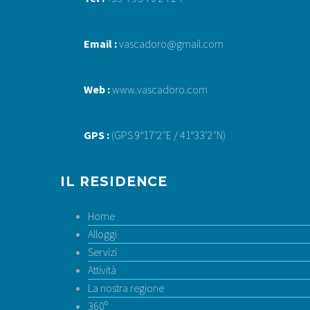
Email :
vascadoro@gmail.com
Web :
www.vascadoro.com
GPS :
(GPS 9°17’2″E / 41°33’2″N)
IL RESIDENCE
Home
Alloggi
Servizi
Attività
La nostra regione
360º