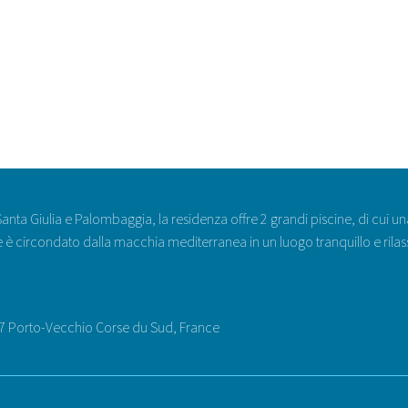
Santa Giulia e Palombaggia, la residenza offre 2 grandi piscine, di cui u
ce è circondato dalla macchia mediterranea in un luogo tranquillo e rila
7 Porto-Vecchio Corse du Sud, France