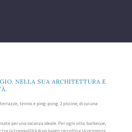
GIO, NELLA SUA ARCHITETTURA E
À.
 terrazze, tennis e ping-pong. 2 piscine, di cui una
sate per una vacanza ideale. Per ogni villa: barbecue,
ra la tranquillità di un luogo raccolto e la vicinanza