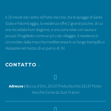
2-7 pers. | 2 Camere + Mezzanino | Terr
A partire da: 96 € / notte
A 10 minuti dal centro di Porto Vecchio, tra le spiagge di Santa
Scopri e prenota
Giulia e Palombaggia, la residenza offre 2 grandi piscine, di cui
una riscaldata fuori stagione, e una zona relax con sauna e
jacuzzi. Progettato come un piccolo villaggio, il residence è
circondato dalla macchia mediterranea in un luogo tranquillo e
rilassante nel mezzo di un parco di 1H.
CONTATTO


Adresse :
Bocca d’Oro, 20137 Porto.Vecchio 20137 Porto-
Vecchio Corse du Sud, France

