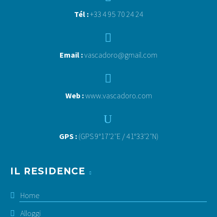
Tél :
+33 4 95 70 24 24


Email :
vascadoro@gmail.com


Web :
www.vascadoro.com
U
U
GPS :
(GPS 9°17’2″E / 41°33’2″N)
IL RESIDENCE
Home
Alloggi