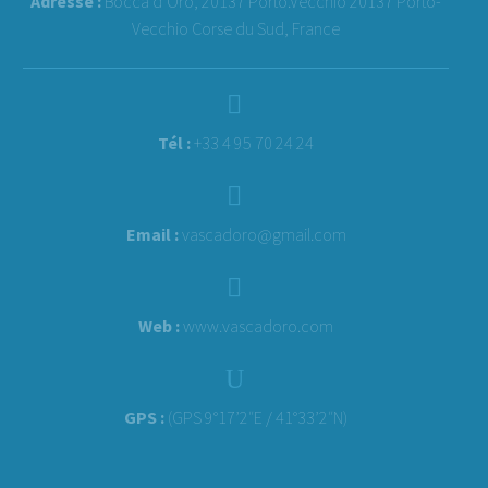
Adresse :
Bocca d’Oro, 20137 Porto.Vecchio 20137 Porto-
Vecchio Corse du Sud, France


Tél :
+33 4 95 70 24 24


Email :
vascadoro@gmail.com


Web :
www.vascadoro.com
U
U
GPS :
(GPS 9°17’2″E / 41°33’2″N)