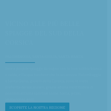
VICINO ALLE PIÙ BELLE
SPIAGGE DEL SUD DELLA
CORSICA
PALOMBAGGIA, SANTA-GIULIA, SANTA MANZA…
Vere e proprie spiagge da sogno con la loro sabbia bianca
e calda, e l’acqua turchese che la accarezza. Palombaggia
e Santa Giulia, gioielli della Corsica, sono le mete
preferite dei vacanzieri, grazie ad una moltitudine di
possibili attività sportive come: barca, jetski,
immersioni, golf…
SCOPRITE LA NOSTRA REGIONE