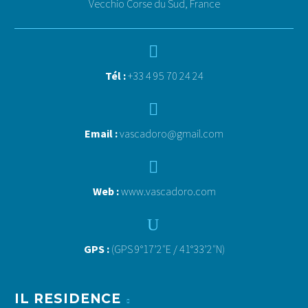
Vecchio Corse du Sud, France


Tél :
+33 4 95 70 24 24


Email :
vascadoro@gmail.com


Web :
www.vascadoro.com
U
U
GPS :
(GPS 9°17’2″E / 41°33’2″N)
IL RESIDENCE