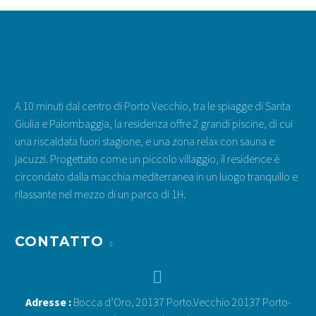
A 10 minuti dal centro di Porto Vecchio, tra le spiagge di Santa
Giulia e Palombaggia, la residenza offre 2 grandi piscine, di cui
una riscaldata fuori stagione, e una zona relax con sauna e
jacuzzi. Progettato come un piccolo villaggio, il residence è
circondato dalla macchia mediterranea in un luogo tranquillo e
rilassante nel mezzo di un parco di 1H.
CONTATTO


Adresse :
Bocca d’Oro, 20137 Porto.Vecchio 20137 Porto-